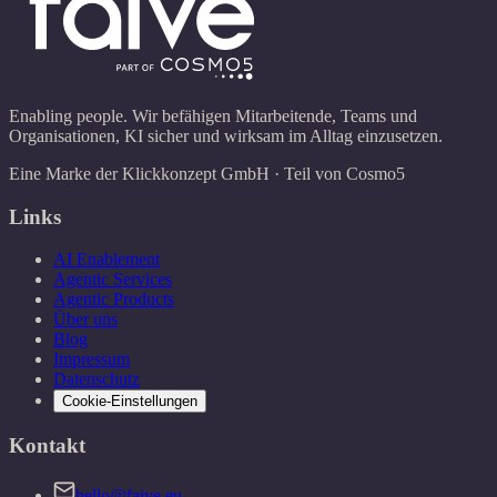
Enabling people. Wir befähigen Mitarbeitende, Teams und
Organisationen, KI sicher und wirksam im Alltag einzusetzen.
Eine Marke der Klickkonzept GmbH · Teil von Cosmo5
Links
AI Enablement
Agentic Services
Agentic Products
Über uns
Blog
Impressum
Datenschutz
Cookie-Einstellungen
Kontakt
hello@faive.eu