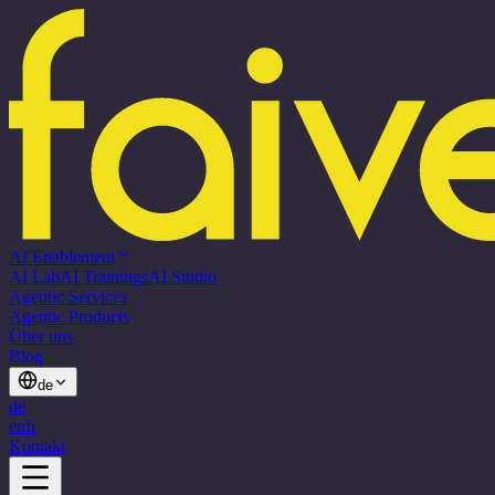
AI Enablement
AI Lab
AI Trainings
AI Studio
Agentic Services
Agentic Products
Über uns
Blog
de
de
en
fr
Kontakt