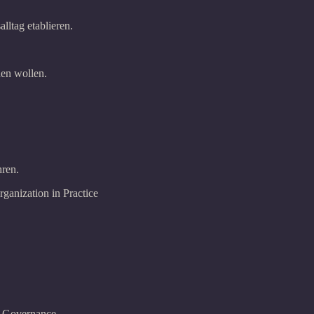
ltag etablieren.
nen wollen.
hren.
anization in Practice
d Governance.