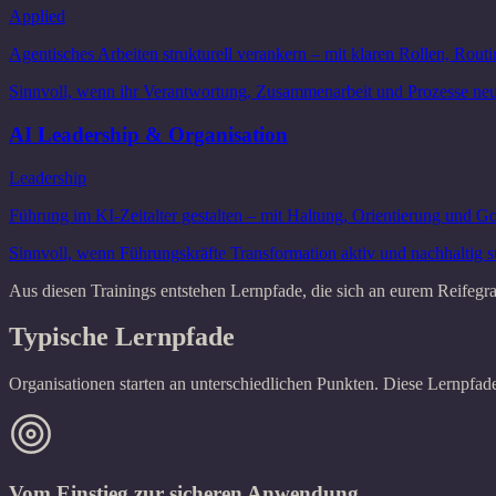
Applied
Agentisches Arbeiten strukturell verankern – mit klaren Rollen, Rou
Sinnvoll, wenn ihr Verantwortung, Zusammenarbeit und Prozesse neu
AI Leadership & Organisation
Leadership
Führung im KI-Zeitalter gestalten – mit Haltung, Orientierung und G
Sinnvoll, wenn Führungskräfte Transformation aktiv und nachhaltig st
Aus diesen Trainings entstehen Lernpfade, die sich an eurem Reifegra
Typische Lernpfade
Organisationen starten an unterschiedlichen Punkten. Diese Lernpfad
Vom Einstieg zur sicheren Anwendung