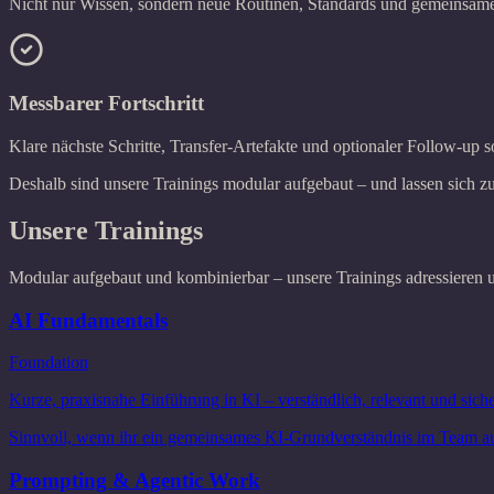
Nicht nur Wissen, sondern neue Routinen, Standards und gemeinsam
Messbarer Fortschritt
Klare nächste Schritte, Transfer-Artefakte und optionaler Follow-up s
Deshalb sind unsere Trainings modular aufgebaut – und lassen sich 
Unsere Trainings
Modular aufgebaut und kombinierbar – unsere Trainings adressieren u
AI Fundamentals
Foundation
Kurze, praxisnahe Einführung in KI – verständlich, relevant und sich
Sinnvoll, wenn ihr ein gemeinsames KI-Grundverständnis im Team au
Prompting & Agentic Work