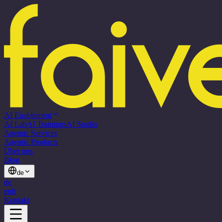
AI Enablement
AI Lab
AI Trainings
AI Studio
Agentic Services
Agentic Products
Über uns
Blog
de
de
en
fr
Kontakt