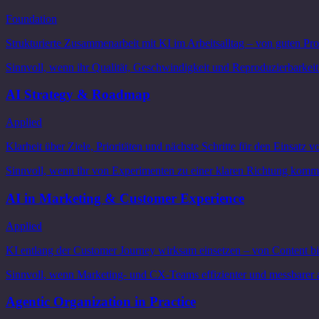
Foundation
Strukturierte Zusammenarbeit mit KI im Arbeitsalltag – von guten Pr
Sinnvoll, wenn ihr Qualität, Geschwindigkeit und Reproduzierbarkeit
AI Strategy & Roadmap
Applied
Klarheit über Ziele, Prioritäten und nächste Schritte für den Einsatz v
Sinnvoll, wenn ihr von Experimenten zu einer klaren Richtung komm
AI in Marketing & Customer Experience
Applied
KI entlang der Customer Journey wirksam einsetzen – von Content b
Sinnvoll, wenn Marketing- und CX-Teams effizienter und messbarer a
Agentic Organization in Practice