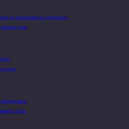
ompts zu wiederholbaren Ergebnissen.
 erhöhen wollt.
on KI.
en wollt.
is Performance.
rbeiten sollen.