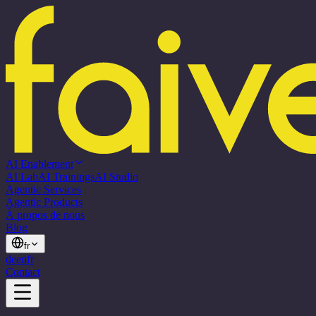
AI Enablement
AI Lab
AI Trainings
AI Studio
Agentic Services
Agentic Products
À propos de nous
Blog
fr
de
en
fr
Contact