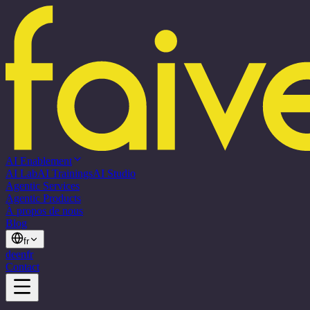
AI Enablement
AI Lab
AI Trainings
AI Studio
Agentic Services
Agentic Products
À propos de nous
Blog
fr
de
en
fr
Contact