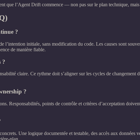
ment que l’Agent Drift commence — non pas sur le plan technique, mais d
AQ)
tinue ?
de l’intention initiale, sans modification du code. Les causes sont sou
dence de manière fiable.
s ?
sabilité claire. Ce rythme doit s’aligner sur les cycles de changement de
ownership ?
ons. Responsabilités, points de contrôle et critères d’acceptation doivent 
?
s concrets. Une logique documentée et testable, des accès aux données 
rière‑plan.