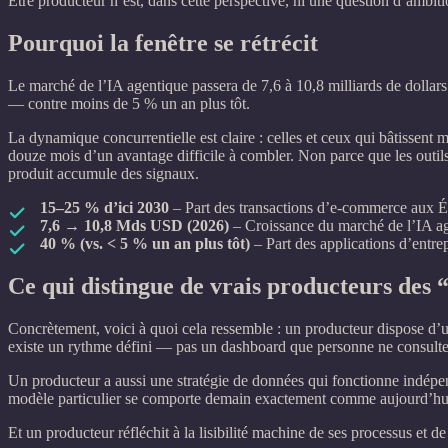
Être producteur n’est, dans cette perspective, ni une question d’ambitio
Pourquoi la fenêtre se rétrécit
Le marché de l’IA agentique passera de 7,6 à 10,8 milliards de dollars 
— contre moins de 5 % un an plus tôt.
La dynamique concurrentielle est claire : celles et ceux qui bâtissent 
douze mois d’un avantage difficile à combler. Non parce que les outil
produit accumule des signaux.
15–25 % d’ici 2030
– Part des transactions d’e‑commerce aux Ét
7,6 → 10,8 Mds USD (2026)
– Croissance du marché de l’IA a
40 % (vs. < 5 % un an plus tôt)
– Part des applications d’entrep
Ce qui distingue de vrais producteurs des “
Concrètement, voici à quoi cela ressemble : un producteur dispose d
existe un rythme défini — pas un dashboard que personne ne consulte, 
Un producteur a aussi une stratégie de données qui fonctionne indépen
modèle particulier se comporte demain exactement comme aujourd’hu
Et un producteur réfléchit à la lisibilité machine de ses processus et d