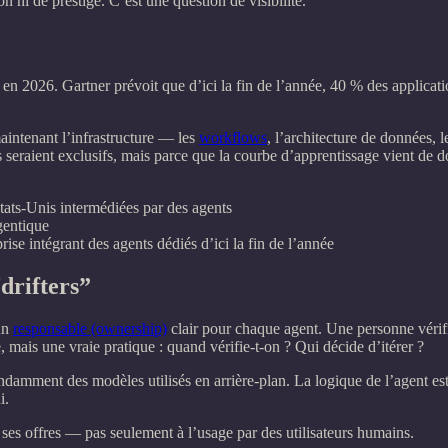
n ni de prestige. C’est une question de visibilité.
en 2026. Gartner prévoit que d’ici la fin de l’année, 40 % des applicati
maintenant l’infrastructure — les
workflows
, l’architecture de données, 
s seraient exclusifs, mais parce que la courbe d’apprentissage vient d
ats‑Unis intermédiées par des agents
gentique
rise intégrant des agents dédiés d’ici la fin de l’année
drifters”
’un
responsable (ownership)
clair pour chaque agent. Une personne vérifie
mais une vraie pratique : quand vérifie‑t‑on ? Qui décide d’itérer ?
damment des modèles utilisés en arrière‑plan. La logique de l’agent es
i.
e ses offres — pas seulement à l’usage par des utilisateurs humains.