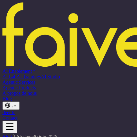
AI Enablement
AI Lab
AI Trainings
AI Studio
Agentic Services
Agentic Products
À propos de nous
Blog
fr
de
en
fr
Contact
Blog
Strategy
30 juin 2026