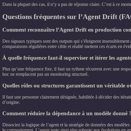
Dans la plupart des cas, il n’y a pas de réponse claire. C’est à ce mo
Questions fréquentes sur l’Agent Drift (F
Comment reconnaître l’Agent Drift en production con
Des signaux typiques sont des outputs qui s’éloignent insensiblement 
comparaisons régulières entre cible et réalité mettent ces écarts en évi
À quelle fréquence faut‑il superviser et itérer les agent
Plus qu’une fréquence fixe, il faut un rythme récurrent avec une respon
hoc ne remplacent pas un monitoring structuré.
Quelles rôles ou structures garantissent un véritable 
Il faut une personne clairement désignée, habilitée à décider des itérati
d’origine.
Comment réduire la dépendance à un modèle donné 
Dissociez la logique de l’agent et la stratégie de données des modèle
le comportement. L’agent reste ainsi plus robuste aux évolutions en ar