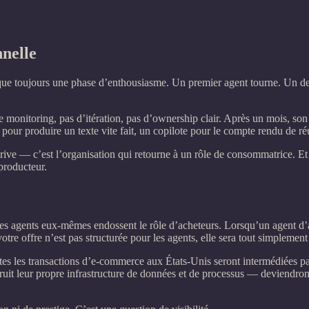
nnelle
sque toujours une phase d’enthousiasme. Un premier agent tourne. Un deu
onitoring, pas d’itération, pas d’ownership clair. Après un mois, son o
IA pour produire un texte vite fait, un copilote pour le compte rendu de r
érive — c’est l’organisation qui retourne à un rôle de consommatrice. Et c
producteur.
s agents eux-mêmes endossent le rôle d’acheteurs. Lorsqu’un agent d’ach
votre offre n’est pas structurée pour les agents, elle sera tout simplement
s les transactions d’e‑commerce aux États‑Unis seront intermédiées par 
uit leur propre infrastructure de données et de processus — deviendron