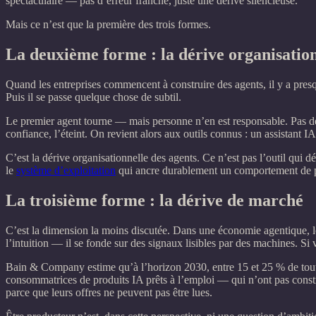
spectaculaire — pas d’erreur franche, juste une dérive silencieuse.
Mais ce n’est que la première des trois formes.
La deuxième forme : la dérive organisatio
Quand les entreprises commencent à construire des agents, il y a pre
Puis il se passe quelque chose de subtil.
Le premier agent tourne — mais personne n’en est responsable. Pas de m
confiance, l’éteint. On revient alors aux outils connus : un assistant 
C’est la dérive organisationnelle des agents. Ce n’est pas l’outil qui d
le
système d’exploitation
qui ancre durablement un comportement de 
La troisième forme : la dérive de marché
C’est la dimension la moins discutée. Dans une économie agentique, le
l’intuition — il se fonde sur des signaux lisibles par des machines. Si 
Bain & Company estime qu’à l’horizon 2030, entre 15 et 25 % de toute
consommatrices de produits IA prêts à l’emploi — qui n’ont pas constr
parce que leurs offres ne peuvent pas être lues.